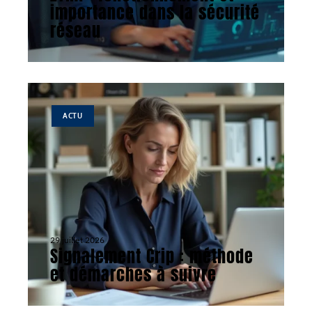
importance dans la sécurité
réseau
ACTU
29 juillet 2026
Signalement Crip : méthode
et démarches à suivre