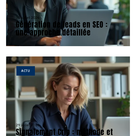
30 juillet 2026
Génération de leads en SEO :
une approche détaillée
ACTU
29 juillet 2026
Signalement Crip : méthode et