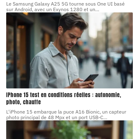
Le Samsung Galaxy A25 5G tourne sous One UI basé
sur Android, avec un Exynos 1280 et un
…
IPhone 15 test en conditions réelles : autonomie,
photo, chauffe
L'iPhone 15 embarque la puce A16 Bionic, un capteur
photo principal de 48 Mpx et un port USB-C
…