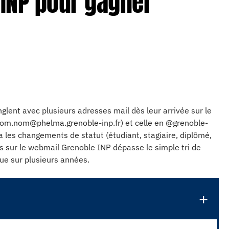
INP pour gagner
glent avec plusieurs adresses mail dès leur arrivée sur le
om.nom@phelma.grenoble-inp.fr
) et celle en @grenoble-
ela les changements de statut (étudiant, stagiaire, diplômé,
ls sur le webmail Grenoble INP dépasse le simple tri de
ue sur plusieurs années.