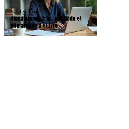
29 juillet 2026
Signalement Crip : méthode et
démarches à suivre