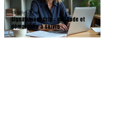
29 juillet 2026
Signalement Crip : méthode et
démarches à suivre