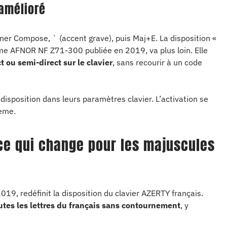
 amélioré
er Compose, ` (accent grave), puis Maj+E. La disposition «
rme AFNOR NF Z71-300 publiée en 2019, va plus loin. Elle
t ou semi-direct sur le clavier
, sans recourir à un code
 disposition dans leurs paramètres clavier. L’activation se
tème.
ce qui change pour les majuscules
9, redéfinit la disposition du clavier AZERTY français.
utes les lettres du français sans contournement
, y