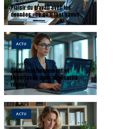
14 avril 2026
Plaisir du travail avec les
données : ce qu’il faut savoir
ACTU
18 avril 2026
ZTNA : fonctionnement et
importance dans la sécurité
réseau
ACTU