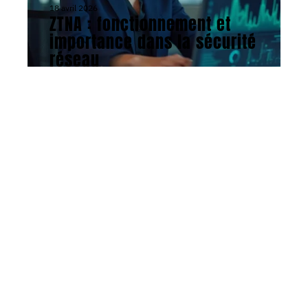
18 avril 2026
ZTNA : fonctionnement et
importance dans la sécurité
réseau
ACTU
29 juillet 2026
Signalement Crip : méthode
et démarches à suivre